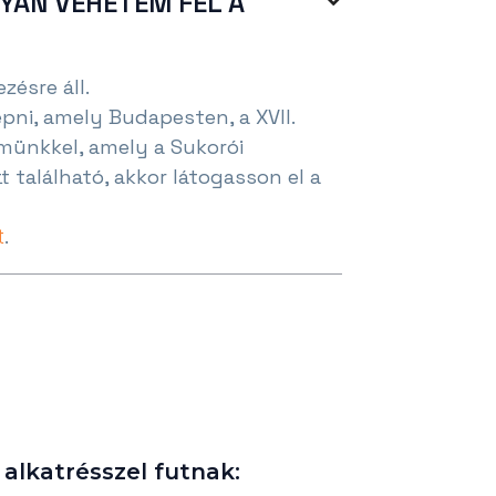
YAN VEHETEM FEL A

zésre áll.
pni, amely Budapesten, a XVII.
münkkel, amely a Sukorói
t található, akkor látogasson el a
.
t
lkatrésszel futnak:​