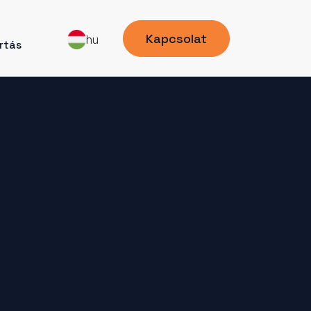
Kapcsolat
hu
tás​