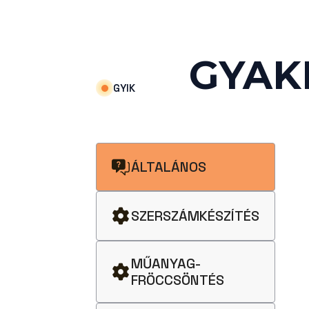
GYAK
GYIK
ÁLTALÁNOS
SZERSZÁMKÉSZÍTÉS
MŰANYAG-
FRÖCCSÖNTÉS