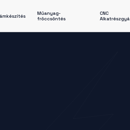
Műanyag-
CNC
ámkészítés
fröccsöntés
Alkatrészgyár