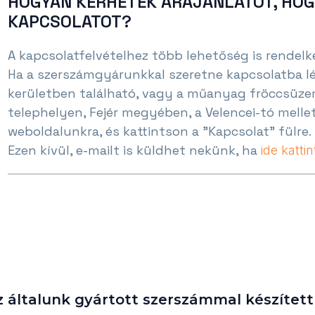
HOGYAN KÉRHETEK ÁRAJÁNLATOT, HOG
KAPCSOLATOT?
A kapcsolatfelvételhez több lehetőség is rendelke
Ha a szerszámgyárunkkal szeretne kapcsolatba lé
kerületben található, vagy a műanyag fröccsüze
telephelyen, Fejér megyében, a Velencei-tó mellet
weboldalunkra, és kattintson a "Kapcsolat" fülre.
Ezen kívül, e-mailt is küldhet nekünk, ha
ide kattin
általunk gyártott szerszámmal készített a