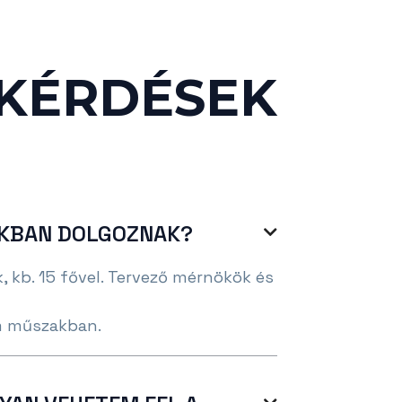
 KÉRDÉSEK
AKBAN DOLGOZNAK?

kb. 15 fővel. Tervező mérnökök és
m műszakban.